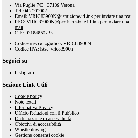
Via Puglie 7/E - 37139 Verona
Tel:
045 565602
Email:
VRIC83900N@istruzione.it
Link per inviare una mail
PEC:
VRIC83900N@pec.istruzione.it
Link per inviare una
mail
C.F.: 93184850233
Codice meccanografico: VRIC83900N
Codice IPA: istsc_vric83900n
Seguici su
Instagram
Sezione Link Utili
Cookie policy
Note legali
Informativa Privacy
Ufficio Relazioni con il Pubblico
Dichiarazione di accessibilità
Obiettivi di accessibilità
Whistleblowing
Gestione consensi cookie