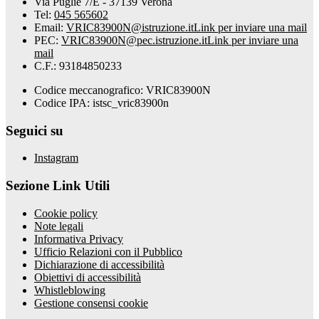
Via Puglie 7/E - 37139 Verona
Tel:
045 565602
Email:
VRIC83900N@istruzione.it
Link per inviare una mail
PEC:
VRIC83900N@pec.istruzione.it
Link per inviare una
mail
C.F.: 93184850233
Codice meccanografico: VRIC83900N
Codice IPA: istsc_vric83900n
Seguici su
Instagram
Sezione Link Utili
Cookie policy
Note legali
Informativa Privacy
Ufficio Relazioni con il Pubblico
Dichiarazione di accessibilità
Obiettivi di accessibilità
Whistleblowing
Gestione consensi cookie