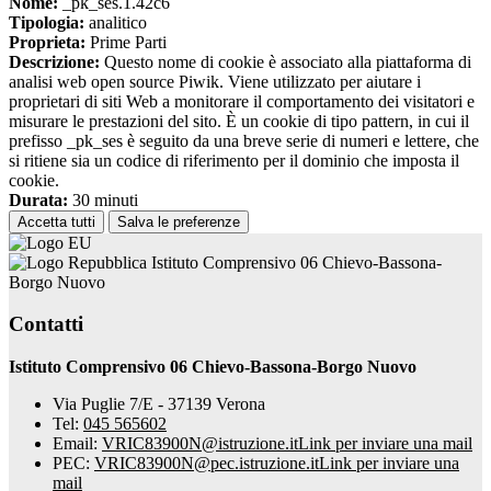
Nome:
_pk_ses.1.42c6
Tipologia:
analitico
Proprieta:
Prime Parti
Descrizione:
Questo nome di cookie è associato alla piattaforma di
analisi web open source Piwik. Viene utilizzato per aiutare i
proprietari di siti Web a monitorare il comportamento dei visitatori e
misurare le prestazioni del sito. È un cookie di tipo pattern, in cui il
prefisso _pk_ses è seguito da una breve serie di numeri e lettere, che
si ritiene sia un codice di riferimento per il dominio che imposta il
cookie.
Durata:
30 minuti
Accetta tutti
Salva le preferenze
Istituto Comprensivo 06 Chievo-Bassona-
Borgo Nuovo
Contatti
Istituto Comprensivo 06 Chievo-Bassona-Borgo Nuovo
Via Puglie 7/E - 37139 Verona
Tel:
045 565602
Email:
VRIC83900N@istruzione.it
Link per inviare una mail
PEC:
VRIC83900N@pec.istruzione.it
Link per inviare una
mail