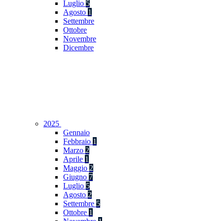
Luglio
5
Agosto
1
Settembre
Ottobre
Novembre
Dicembre
2025
Gennaio
Febbraio
1
Marzo
2
Aprile
1
Maggio
2
Giugno
7
Luglio
5
Agosto
2
Settembre
5
Ottobre
1