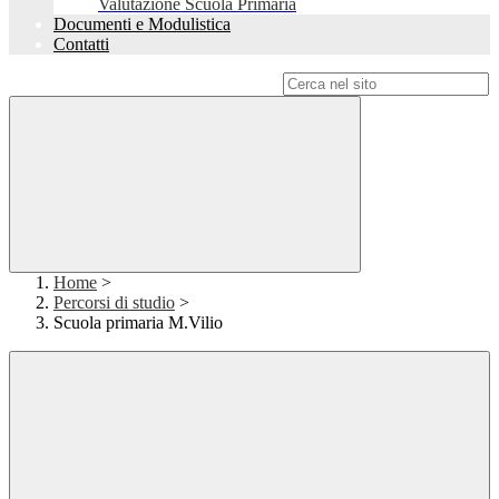
Valutazione Scuola Primaria
Documenti e Modulistica
Contatti
Campo di ricerca per le pagine del sito
Home
>
Percorsi di studio
>
Scuola primaria M.Vilio