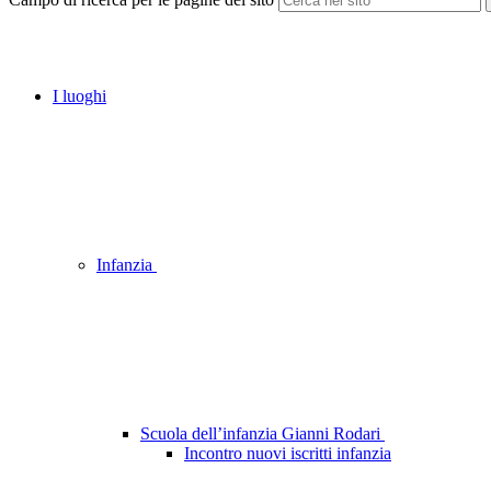
I luoghi
Infanzia
Scuola dell’infanzia Gianni Rodari
Incontro nuovi iscritti infanzia