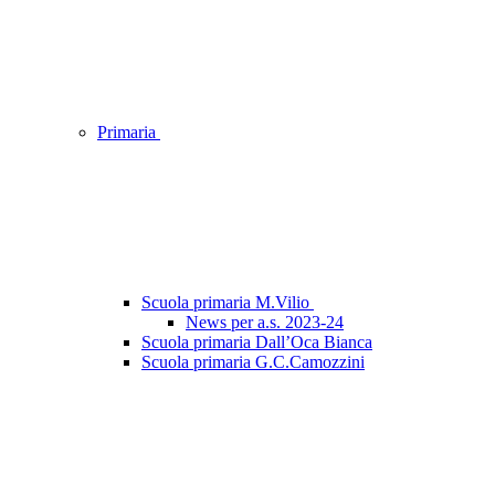
Primaria
Scuola primaria M.Vilio
News per a.s. 2023-24
Scuola primaria Dall’Oca Bianca
Scuola primaria G.C.Camozzini