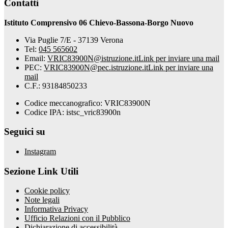
Contatti
Istituto Comprensivo 06 Chievo-Bassona-Borgo Nuovo
Via Puglie 7/E - 37139 Verona
Tel:
045 565602
Email:
VRIC83900N@istruzione.it
Link per inviare una mail
PEC:
VRIC83900N@pec.istruzione.it
Link per inviare una
mail
C.F.: 93184850233
Codice meccanografico: VRIC83900N
Codice IPA: istsc_vric83900n
Seguici su
Instagram
Sezione Link Utili
Cookie policy
Note legali
Informativa Privacy
Ufficio Relazioni con il Pubblico
Dichiarazione di accessibilità