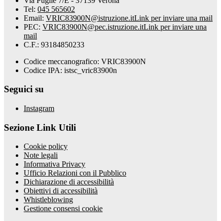
Via Puglie 7/E - 37139 Verona
Tel:
045 565602
Email:
VRIC83900N@istruzione.it
Link per inviare una mail
PEC:
VRIC83900N@pec.istruzione.it
Link per inviare una
mail
C.F.: 93184850233
Codice meccanografico: VRIC83900N
Codice IPA: istsc_vric83900n
Seguici su
Instagram
Sezione Link Utili
Cookie policy
Note legali
Informativa Privacy
Ufficio Relazioni con il Pubblico
Dichiarazione di accessibilità
Obiettivi di accessibilità
Whistleblowing
Gestione consensi cookie