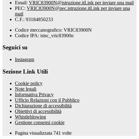
Email:
VRIC83900N@istruzione.it
Link per inviare una mail
PEC:
VRIC83900N@pec.istruzione.it
Link per inviare una
mail
C.F.: 93184850233
Codice meccanografico: VRIC83900N
Codice IPA: istsc_vric83900n
Seguici su
Instagram
Sezione Link Utili
Cookie policy
Note legali
Informativa Privacy
Ufficio Relazioni con il Pubblico
Dichiarazione di accessibilità
Obiettivi di accessibilità
Whistleblowing
Gestione consensi cookie
Pagina visualizzata
741
volte