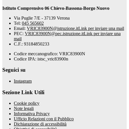
Istituto Comprensivo 06 Chievo-Bassona-Borgo Nuovo
Via Puglie 7/E - 37139 Verona
Tel:
045 565602
Email:
VRIC83900N@istruzione.it
Link per inviare una mail
PEC:
VRIC83900N@pec.istruzione.it
Link per inviare una
mail
C.F.: 93184850233
Codice meccanografico: VRIC83900N
Codice IPA: istsc_vric83900n
Seguici su
Instagram
Sezione Link Utili
Cookie policy
Note legali
Informativa Privacy
Ufficio Relazioni con il Pubblico
Dichiarazione di accessibilità