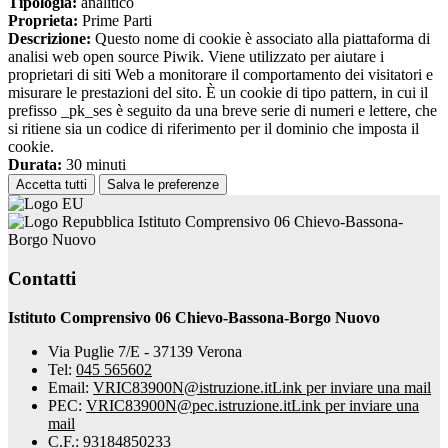
Tipologia:
analitico
Proprieta:
Prime Parti
Descrizione:
Questo nome di cookie è associato alla piattaforma di
analisi web open source Piwik. Viene utilizzato per aiutare i
proprietari di siti Web a monitorare il comportamento dei visitatori e
misurare le prestazioni del sito. È un cookie di tipo pattern, in cui il
prefisso _pk_ses è seguito da una breve serie di numeri e lettere, che
si ritiene sia un codice di riferimento per il dominio che imposta il
cookie.
Durata:
30 minuti
Accetta tutti
Salva le preferenze
Istituto Comprensivo 06 Chievo-Bassona-
Borgo Nuovo
Contatti
Istituto Comprensivo 06 Chievo-Bassona-Borgo Nuovo
Via Puglie 7/E - 37139 Verona
Tel:
045 565602
Email:
VRIC83900N@istruzione.it
Link per inviare una mail
PEC:
VRIC83900N@pec.istruzione.it
Link per inviare una
mail
C.F.: 93184850233